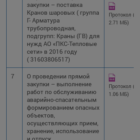
закупки – поставка
Кранов шаровых ( группа
Протокол
(R
Г- Арматура
2.71 МБ)
трубопроводная,
подгрупп: Краны (ГВ) для
нужд АО «ПКС-Тепловые
сети» в 2016 году
( 31603806517)
7
О проведении прямой
закупки – выполнение
Протокол
(R
работ по обслуживанию
1.06 МБ)
аварийно-спасательным
формированием опасных
объектов,
осуществляющих прием,
хранение, использование
и отпуск