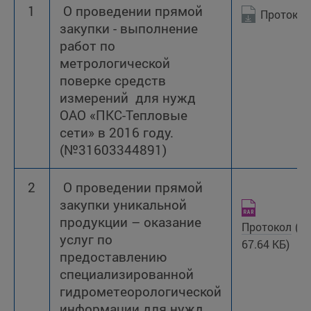
1
О проведении прямой
Протокол
закупки - выполнение
работ по
метрологической
поверке средств
измерений для нужд
ОАО «ПКС-Тепловые
сети» в 2016 году.
(№31603344891)
2
О проведении прямой
закупки уникальной
продукции – оказание
Протокол
(R
услуг по
67.64 КБ)
предоставлению
специализированной
гидрометеорологической
информации для нужд