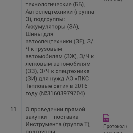
технологические (ББ),
Автоспецтехники (группа
З), подгруппы:
Аккумуляторы (ЗА),
Шины для
автоспецтехники (ЗЕ), З/
Ч к грузовым
автомобилям (ЗЖ), З/Ч к
легковым автомобилям
(ЗЗ), З/Ч к спецтехнике
(ЗИ) для нужд АО «ПКС-
Тепловые сети» в 2016
году (№31603979704)
11
О проведении прямой
закупки – поставка
Инструмента (группа Т),
Протокол
(R
подгруппы: