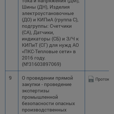
тока и напряжения (ДМ),
Шины (ДН), Изделия
электроустановочные
(ДО) и КИПиА (группа С),
подгруппы: Счетчики
(СА), Датчики,
индикаторы (СБ) и З/Ч к
КИПиТ (СГ) для нужд АО
«ПКС-Тепловые сети» в
2016 году.
(№31603897069)
9
О проведении прямой
Протокол
закупки - проведение
экспертизы
промышленной
безопасности опасных
производственных