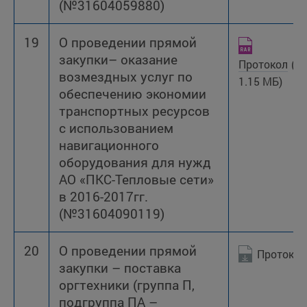
(№31604059880)
19
О проведении прямой
закупки– оказание
Протокол
(R
возмездных услуг по
1.15 МБ)
обеспечению экономии
транспортных ресурсов
с использованием
навигационного
оборудования для нужд
АО «ПКС-Тепловые сети»
в 2016-2017гг.
(№31604090119)
20
О проведении прямой
Протокол
закупки – поставка
оргтехники (группа П,
подгруппа ПА –